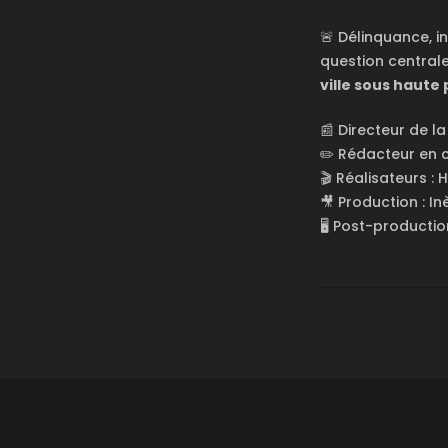
🚨 Délinquance, in
question centrale
ville sous haute 
📰 Directeur de l
✏️ Rédacteur en 
🎬 Réalisateurs : 
🎥 Production : I
🖥️ Post-productio