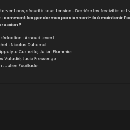
terventions, sécurité sous tension… Derrière les festivités esti
 :
comment les gendarmes parviennent-ils à maintenir l’o
pression ?
a rédaction : Arnaud Levert
chef : Nicolas Duhamel
Hippolyte Corneille, Julien Flammier
nès Valadié, Lucie Fressenge
n : Julien Feuillade