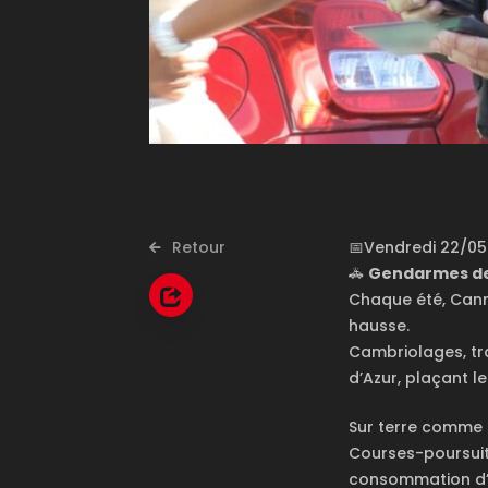
Retour
📅Vendredi 22/05
🚓
Gendarmes de C
Chaque été, Canne
hausse.
Cambriolages, tra
d’Azur, plaçant l
Sur terre comme s
Courses-poursuite
consommation d’al