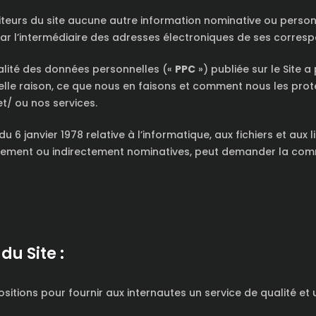
iteurs du site aucune autre information nominative ou personn
 par l’intermédiaire des adresses électroniques de ses corres
ialité des données personnelles («
PPC
») publiée sur le Site 
elle raison, ce que nous en faisons et comment nous les pro
 et/ ou nos services.
6 janvier 1978 relative à l’informatique, aux fichiers et aux li
ctement ou indirectement nominatives, peut demander la com
u Site :
tions pour fournir aux internautes un service de qualité et u