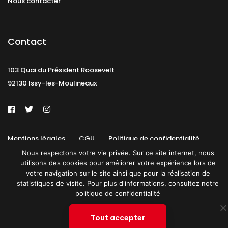
Nous contacter
Contact
103 Quai du Président Roosevelt
92130 Issy-les-Moulineaux
Mentions légales
CGU
Politique de confidentialité
Nous respectons votre vie privée. Sur ce site internet, nous
Plan du site
utilisons des cookies pour améliorer votre expérience lors de
votre navigation sur le site ainsi que pour la réalisation de
© 2019 PATRICK SPICA PRODUCTIONS. Tous droits réservés.
statistiques de visite. Pour plus d'informations, consultez notre
politique de confidentialité
Tout accepter