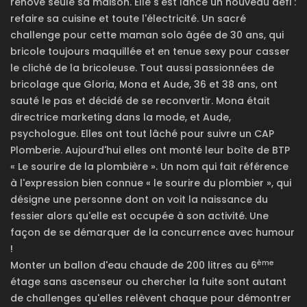
rénove seule sa maison. Elle s'est lancé un nouveau défi :
refaire sa cuisine et toute l'électricité. Un sacré
challenge pour cette maman solo âgée de 30 ans, qui
bricole toujours maquillée et en tenue sexy pour casser
le cliché de la bricoleuse. Tout aussi passionnées de
bricolage que Gloria, Mona et Aude, 36 et 38 ans, ont
sauté le pas et décidé de se reconvertir. Mona était
directrice marketing dans la mode, et Aude,
psychologue. Elles ont tout lâché pour suivre un CAP
Plomberie. Aujourd'hui elles ont monté leur boîte de BTP
« Le sourire de la plombière ». Un nom qui fait référence
à l'expression bien connue « le sourire du plombier », qui
désigne une personne dont on voit la naissance du
fessier alors qu'elle est occupée à son activité. Une
façon de se démarquer de la concurrence avec humour
!
ème
Monter un ballon d'eau chaude de 200 litres au 6
étage sans ascenseur ou chercher la fuite sont autant
de challenges qu'elles relèvent chaque pour démontrer