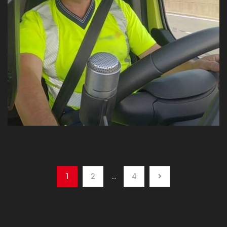
1
2
…
4