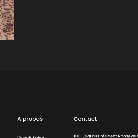
A propos
Contact
103 Quai du Président Roosevel
L’esprit Spica