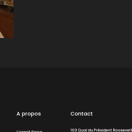
A propos
Contact
103 Quai du Président Roosevel
L’esprit Spica