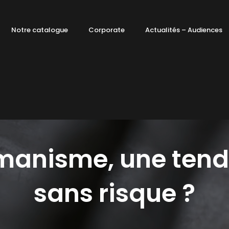
Notre catalogue
Corporate
Actualités – Audiences
anisme, une ten
sans risque ?