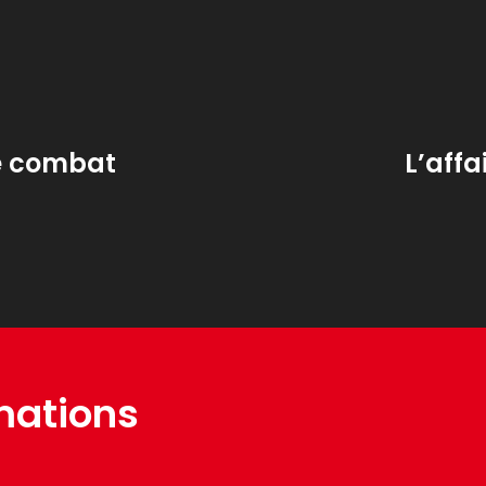
le combat
L’affa
mations