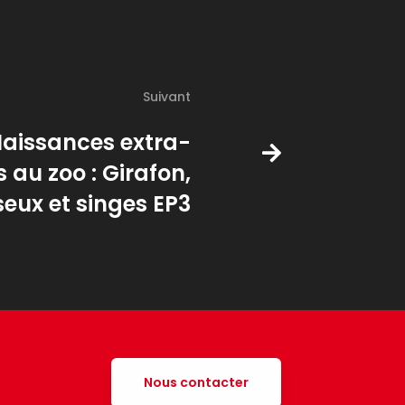
Suivant
aissances extra-
s au zoo : Girafon,
eux et singes EP3
Nous contacter