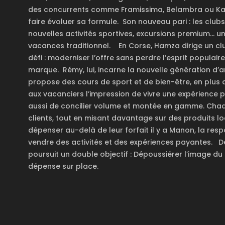
des concurrents comme Framissima, Belambra ou Kap
faire évoluer sa formule.
Son nouveau pari : les club
nouvelles activités sportives, e
xcursions premium
… u
vacances traditionnel.
En Corse, Hamza dirige un c
défi : moderniser l’offre sans perdre l’esprit populaire
marque.
Rémy, lui, incarne la nouvelle génération d’
propose des cours de sport et de bien-être, en plus
aux vacanciers l’impression de vivre une expérience pl
aussi de concilier volume et montée en gamme. Chaque
clients, tout en misant davantage sur des produits l
dépenser au-delà de leur forfait il y a Manon, la res
vendre des activités et des expériences payantes.
D
poursuit un double objectif :
Dépoussiérer l’image du 
dépense sur place.