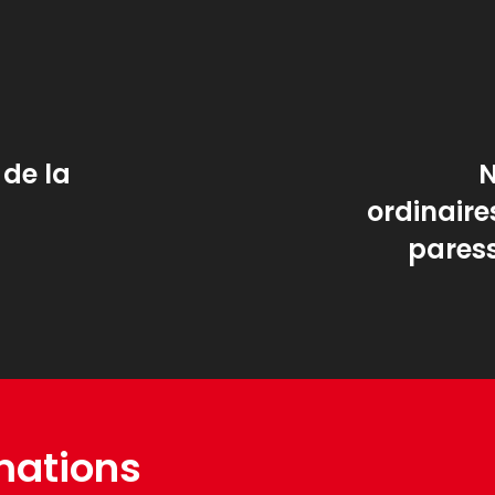
 de la
N
ordinaire
paress
mations