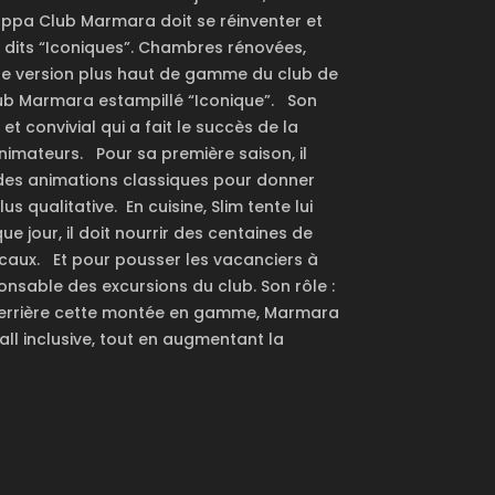
pa Club Marmara doit se réinventer et
s dits “Iconiques”. Chambres rénovées,
ne version plus haut de gamme du club de
lub Marmara estampillé “Iconique”.
Son
 et convivial qui a fait le succès de la
animateurs.
Pour sa première saison, il
 des animations classiques pour donner
us qualitative.
En cuisine, Slim tente lui
 jour, il doit nourrir des centaines de
ocaux.
Et pour pousser les vacanciers à
ponsable des excursions du club.
Son rôle :
errière cette montée en gamme, Marmara
all inclusive, tout en augmentant la