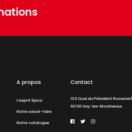
mations
A propos
Contact
103 Quai du Président Roosevel
L’esprit Spica
92130 Issy-les-Moulineaux
Notre savoir-faire
Notre catalogue