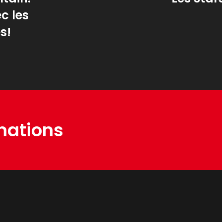
c les
s!
mations