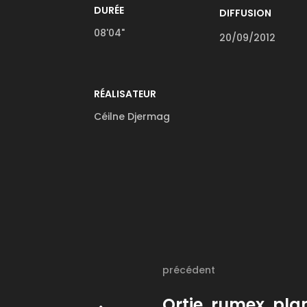
DURÉE
DIFFUSION
08'04"
20/09/2012
RÉALISATEUR
Céilne Djermag
précédent
Ortie, rumex, pla