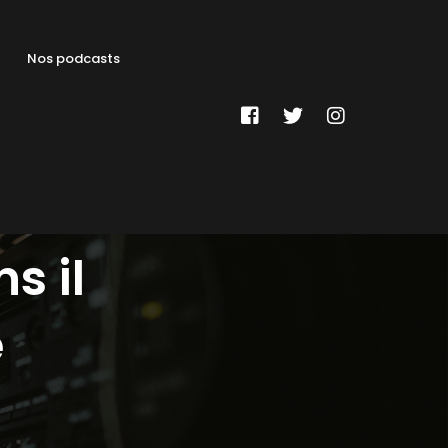
Nos podcasts
s il
e