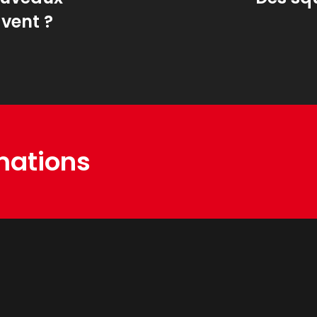
avent ?
mations