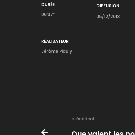
DURÉE
DIFFUSION
06'37"
05/12/2013
RÉALISATEUR
Jérôme Piauly
précédent
Que valent les n