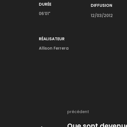
DURÉE
DIFFUSION
06'01"
12/03/2012
RÉALISATEUR
Allison Ferrera
précédent
Que sont devenue