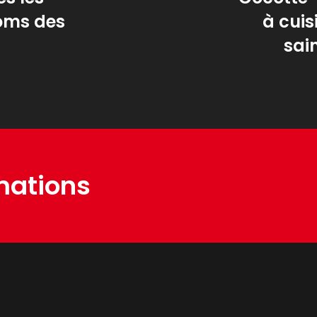
coms des
à cui
sain
mations