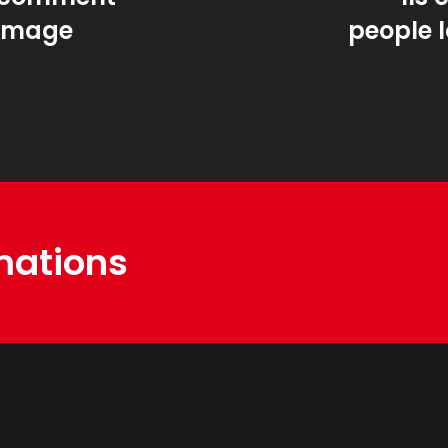
 image
people l
mations