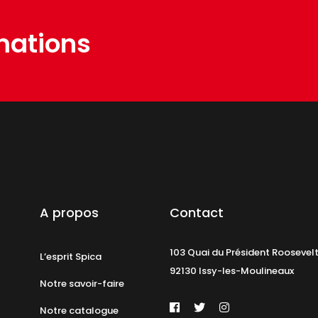
mations
A propos
Contact
103 Quai du Président Roosevel
L’esprit Spica
92130 Issy-les-Moulineaux
Notre savoir-faire
Notre catalogue