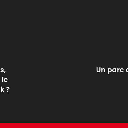
s,
Un parc 
 le
k ?