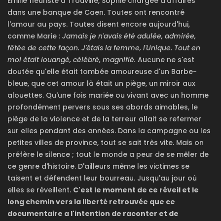
Emilie fleuriste à Trouville, Sophie chargée d'affaires
dans une banque de Caen. Toutes ont rencontré
l'amour au pays. Toutes disent encore aujourd'hui,
comme Marie :
Jamais je n'avais été adulée, admirée,
fêtée de cette façon. J'étais la femme, l'Unique. Tout en
moi était louangé, célébré, magnifié.
Aucune ne s'est
doutée qu'elle était tombée amoureuse d'un Barbe-
bleue, que cet amour là était un piège, un miroir aux
alouettes. Qu'une fois mariée ou vivant avec un homme
profondément pervers sous ses abords aimables, le
piège de la violence et de la terreur allait se refermer
sur elles pendant des années. Dans la campagne ou les
petites villes de province, tout se sait très vite. Mais on
préfère le silence ; tout le monde a peur de se mêler de
ce genre d'histoire. D'ailleurs même les victimes se
taisent et défendent leur bourreau. Jusqu'au jour où
elles se réveillent.
C'est le moment de ce réveil et le
long chemin vers la liberté retrouvée que ce
documentaire a l'intention de raconter et de