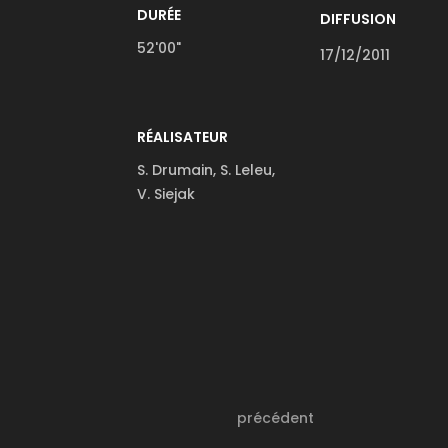
DURÉE
DIFFUSION
52'00"
17/12/2011
RÉALISATEUR
S. Drumain, S. Leleu,
V. Siejak
précédent