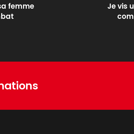
 sa femme
Je vis 
mbat
comm
mations