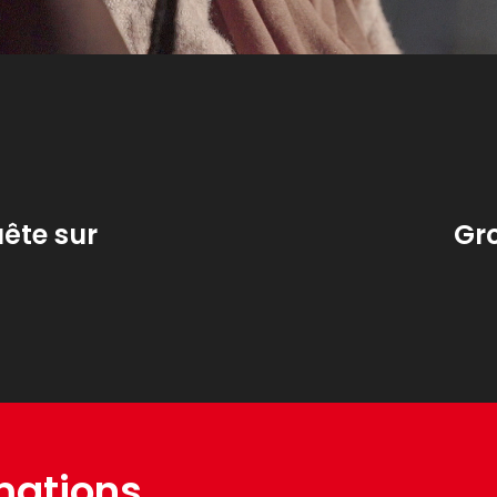
uête sur
Gro
mations