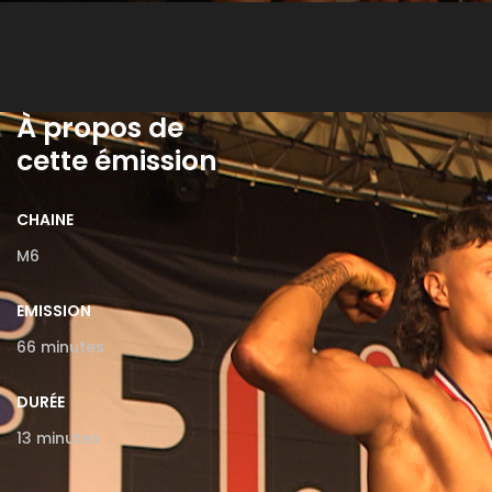
À propos de
cette émission
CHAINE
M6
EMISSION
66 minutes
DURÉE
13 minutes