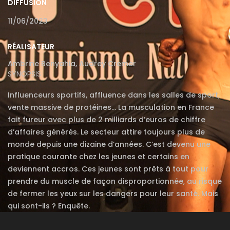
DIFFUSION
11/06/2023
RÉALISATEUR
Ambrine Benyahia, Audrey Cremer
SYNOPSIS
Influenceurs sportifs, affluence dans les salles de sport,
vente massive de protéines… La musculation en France
fait fureur avec plus de 2 milliards d’euros de chiffre
d’affaires générés. Le secteur attire toujours plus de
monde depuis une dizaine d’années. C’est devenu une
pratique courante chez les jeunes et certains en
deviennent accros. Ces jeunes sont prêts à tout pour
prendre du muscle de façon disproportionnée, au risque
de fermer les yeux sur les dangers pour leur santé. Mais
qui sont-ils ? Enquête.