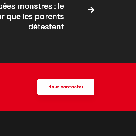
ées monstres : le
ar que les parents
détestent
Nous contacter