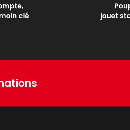
ompte,
Poup
émoin clé
jouet st
mations