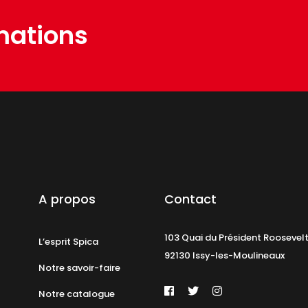
mations
A propos
Contact
103 Quai du Président Roosevel
L’esprit Spica
92130 Issy-les-Moulineaux
Notre savoir-faire
Notre catalogue