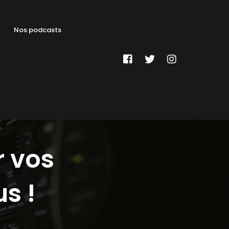
Nos podcasts
r vos
s !