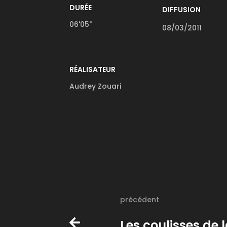
DURÉE
DIFFUSION
06'05"
08/03/2011
RÉALISATEUR
Audrey Zouari
précédent
Les coulisses de 