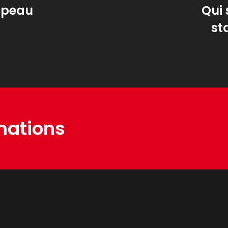
a peau
Qui 
st
mations