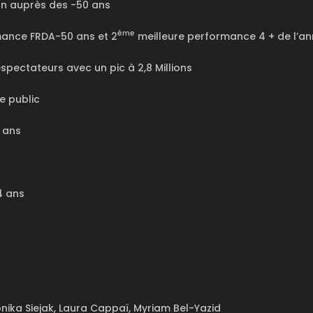
an auprès des -50 ans
ème
mance FRDA-50 ans et 2
meilleure performance 4 + de l’a
léspectateurs avec un pic à 2,8 Millions
e public
 ans
4 ans
nika Siejak, Laura Cappaï, Myriam Bel-Yazid