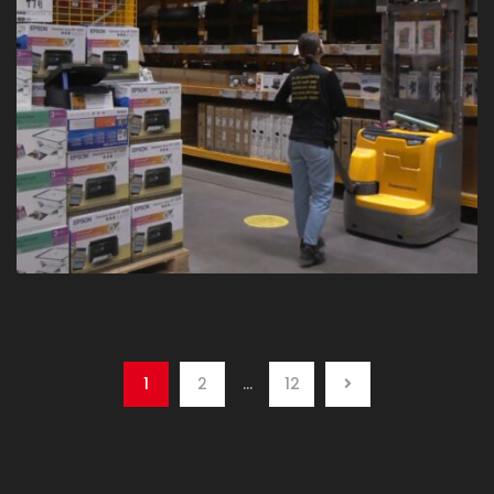
1
2
…
12