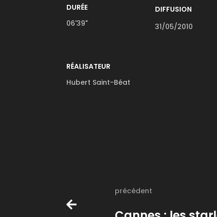
DURÉE
DIFFUSION
06'39"
31/05/2010
RÉALISATEUR
Hubert Saint-Béat
précédent
Cannes : les star