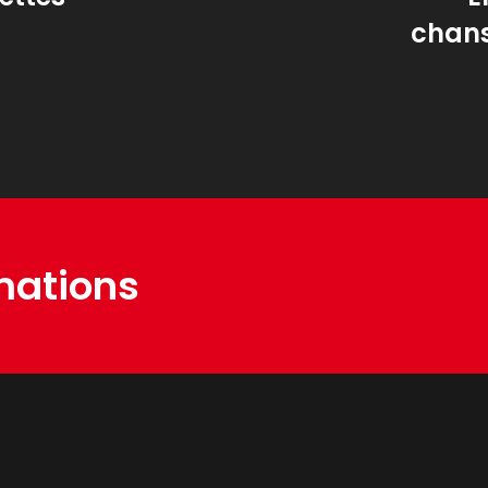
chans
mations