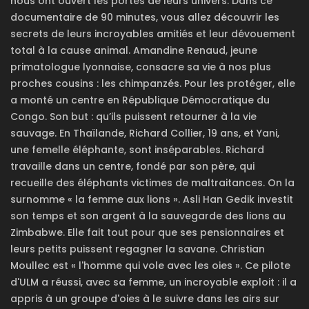
nous ont ouvert les portes de leurs univers. Dans ce
documentaire de 90 minutes, vous allez découvrir les
secrets de leurs incroyables amitiés et leur dévouement
total à la cause animal. Amandine Renaud, jeune
primatologue lyonnaise, consacre sa vie à nos plus
proches cousins : les chimpanzés. Pour les protéger, elle
a monté un centre en République Démocratique du
Congo. Son but : qu’ils puissent retourner à la vie
sauvage. En Thaïlande, Richard Collier, 19 ans, et Yani,
une femelle éléphante, sont inséparables. Richard
travaille dans un centre, fondé par son père, qui
recueille des éléphants victimes de maltraitances. On la
surnomme « la femme aux lions ». Asli Han Gedik investit
son temps et son argent à la sauvegarde des lions au
Zimbabwe. Elle fait tout pour que ses pensionnaires et
leurs petits puissent regagner la savane. Christian
Moullec est « l'homme qui vole avec les oies ». Ce pilote
d'ULM a réussi, avec sa femme, un incroyable exploit : il a
appris à un groupe d'oies à le suivre dans les airs sur