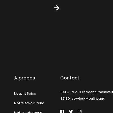
A propos
Contact
103 Quai du Président Roosevel
L’esprit Spica
92130 Issy-les-Moulineaux
Notre savoir-faire
Notre catalogue