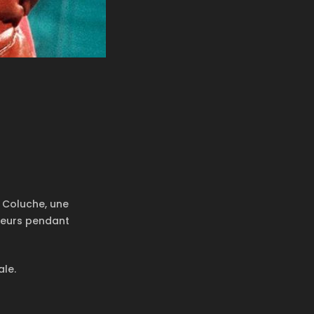
- Coluche, une
teurs pendant
ale.