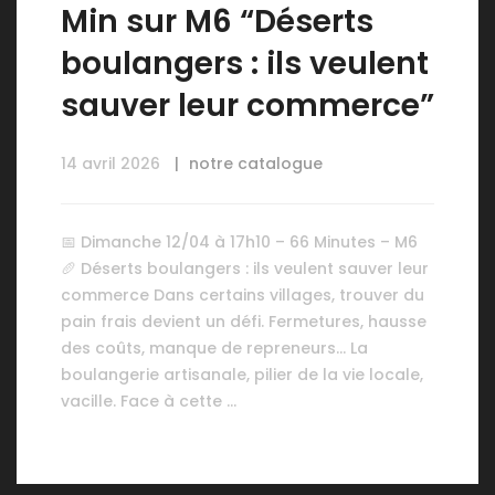
Min sur M6 “Déserts
boulangers : ils veulent
sauver leur commerce”
14 avril 2026
notre catalogue
📅 Dimanche 12/04 à 17h10 – 66 Minutes – M6
🥖 Déserts boulangers : ils veulent sauver leur
commerce Dans certains villages, trouver du
pain frais devient un défi. Fermetures, hausse
des coûts, manque de repreneurs… La
boulangerie artisanale, pilier de la vie locale,
vacille. Face à cette …