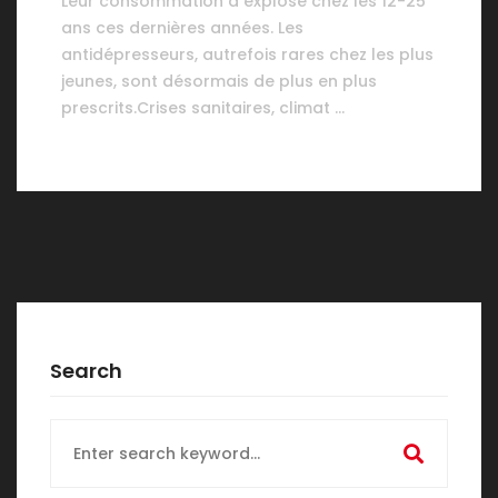
Leur consommation a explosé chez les 12-25
ans ces dernières années. Les
antidépresseurs, autrefois rares chez les plus
jeunes, sont désormais de plus en plus
prescrits.Crises sanitaires, climat …
Search
Search
for: