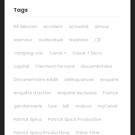
Tags
66 Minutes
accident
actualité
amour
animaux
audiovisuel
business
C8
camping-car
Canal +
Canal + Docs
capital
Clermont Ferrand
documentaire
Documentaire inédit
délinquances
enquête
enquête d'action
enquête exclusive
France
gendarmerie
luxe
M6
maison
myCanal
Patrick Spica
Patrick Spica Production
Patrick Spica Productions
Prime Time