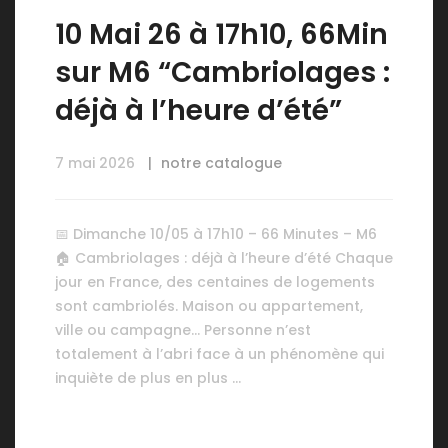
10 Mai 26 à 17h10, 66Min
sur M6 “Cambriolages :
déjà à l’heure d’été”
7 mai 2026
notre catalogue
📅 Dimanche 10/05 à 17h10 – 66 Minutes – M6
🏠 Cambriolages : déjà à l’heure d’été Chaque
jour en France, des centaines de logements
sont cambriolés. Maison ou appartement,
ville ou campagne… Personne n’est
totalement à l’abri face à un phénomène qui
inquiète de plus en plus …