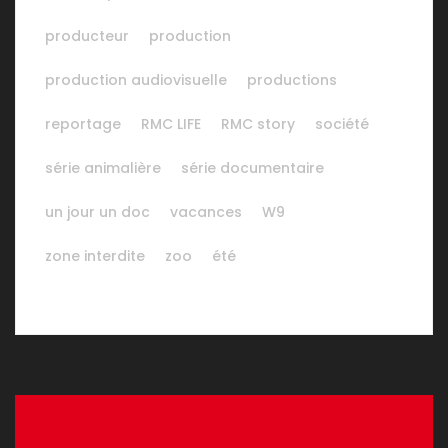
producteur
production
production audiovisuelle
productions
reportage
RMC LIFE
RMC story
société
série animalière
série documentaire
un jour un doc
vacances
W9
zone interdite
zoo
été