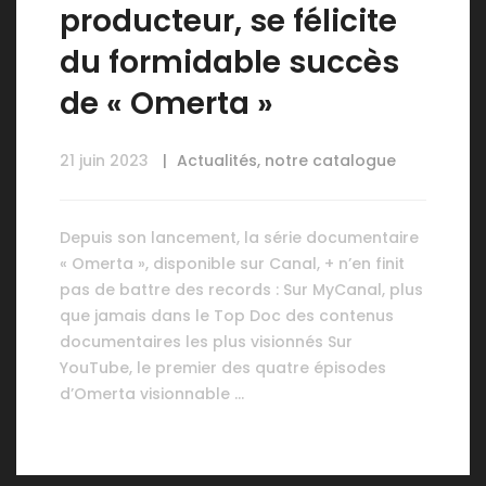
producteur, se félicite
du formidable succès
de « Omerta »
21 juin 2023
Actualités
,
notre catalogue
Depuis son lancement, la série documentaire
« Omerta », disponible sur Canal, + n’en finit
pas de battre des records : Sur MyCanal, plus
que jamais dans le Top Doc des contenus
documentaires les plus visionnés Sur
YouTube, le premier des quatre épisodes
d’Omerta visionnable …