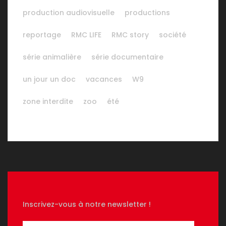
production audiovisuelle
productions
reportage
RMC LIFE
RMC story
société
série animalière
série documentaire
un jour un doc
vacances
W9
zone interdite
zoo
été
Inscrivez-vous à notre newsletter !