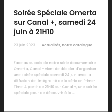
Soirée Spéciale Omerta
sur Canal +, samedi 24
juin à 21H10
23 juin 2023
Actualités
,
notre catalogue
Face au succès de notre série documentaire
Omerta, Canal + vient de décider d’organiser
une soirée spéciale samedi 24 juin avec la
diffusion de l’intégralité de la série en Prime-
Time. A partir de 21H10 sur Canal +, une soirée
spéciale pour de découvrir à la …