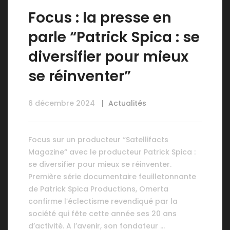
Focus : la presse en
parle “Patrick Spica : se
diversifier pour mieux
se réinventer”
6 décembre 2024
Actualités
Focus sur un producteur “Satellifacts
Magazine“ avec le producteur Patrick Spica :
se diversifier pour mieux se réinventer.
Première série documentaire feuilletonnante
de Patrick Spica Productions, Omerta
confirme l’éclectisme revendiqué par la
société qui fête cette année ses 20 ans
d’activité. A l’avenir, son fondateur …