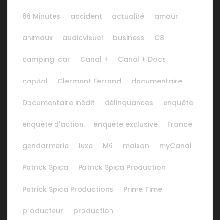
66 Minutes
accident
actualité
amour
animaux
audiovisuel
business
C8
camping-car
Canal +
Canal + Docs
capital
Clermont Ferrand
documentaire
Documentaire inédit
délinquances
enquête
enquête d'action
enquête exclusive
France
gendarmerie
luxe
M6
maison
myCanal
Patrick Spica
Patrick Spica Production
Patrick Spica Productions
Prime Time
producteur
production