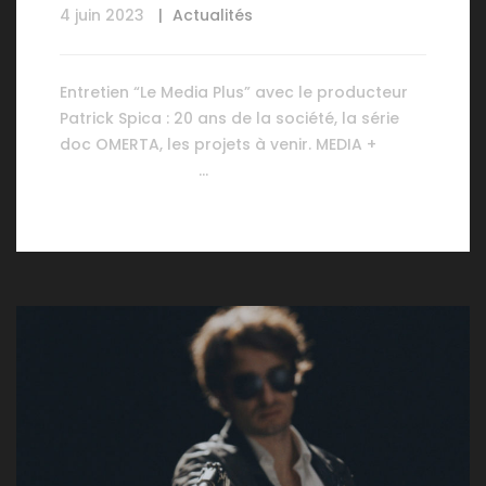
4 juin 2023
Actualités
Entretien “Le Media Plus” avec le producteur
Patrick Spica : 20 ans de la société, la série
doc OMERTA, les projets à venir. MEDIA +
…