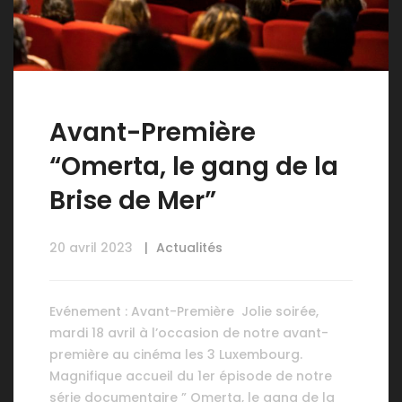
Avant-Première
“Omerta, le gang de la
Brise de Mer”
20 avril 2023
Actualités
Evénement : Avant-Première Jolie soirée,
mardi 18 avril à l’occasion de notre avant-
première au cinéma les 3 Luxembourg.
Magnifique accueil du 1er épisode de notre
série documentaire ” Omerta, le gang de la