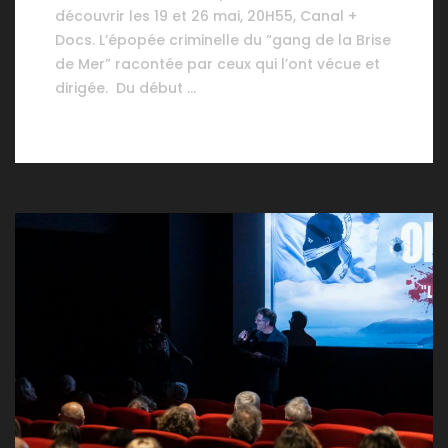
découvrir les 19 et 26 mai, 20H55, Canal +
Docs. L’épopée criminelle du “gang de la Brise
de Mer” racontée par ceux qui l’ont vécue et
dirigée. Du début …