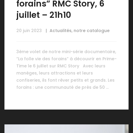
forains” RMC Story, 6
juillet – 21h10
20 juin 2023
Actualités
,
notre catalogue
3ème volet de notre mini-série documentaire,
“La folle vie des forains” à découvrir en Prime-
Time le 6 juillet sur RMC Story Avec leurs
manèges, leurs attractions et leurs
confiseries, ils font rêver petits et grands. Les
forains : une communauté de près de 50 …