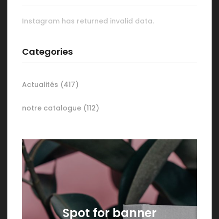
Instagram has returned invalid data.
Categories
Actualités
(417)
notre catalogue
(112)
Spot for banner