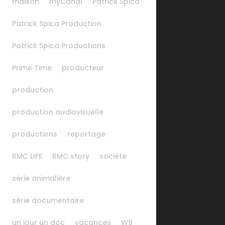
maison
myCanal
Patrick Spica
Patrick Spica Production
Patrick Spica Productions
Prime Time
producteur
production
production audiovisuelle
productions
reportage
RMC LIFE
RMC story
société
série animalière
série documentaire
un jour un doc
vacances
W9