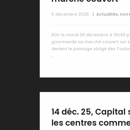
5 décembre 2025
Actualités
,
notr
RDV le mardi 09 décembre à 13h40 po
gourmande au marché couvert sur M6
devient le passage obligé des Toulou
…
14 déc. 25, Capital 
les centres comme