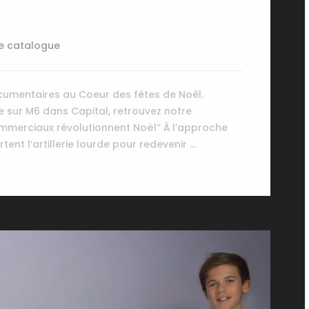
e catalogue
cumentaires au Coeur des fêtes de Noêl.
sur M6 dans Capital, retrouvez notre
ommerciaux révolutionnent Noël” À l’approche
ent l’artillerie lourde pour redevenir …