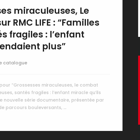
ses miraculeuses, Le
ur RMC LIFE : “Familles
fragiles : l’enfant
tendaient plus”
e catalogue
 pour “Grossesses miraculeuses, le combat
uses, santés fragiles : l’enfant miracle qu’ils
tte nouvelle série documentaire, présentée par
de parcours bouleversants, …