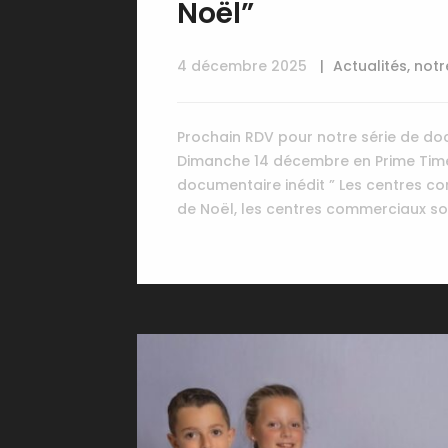
Noël”
4 décembre 2025
Actualités
,
notr
Prochain RDV pour notre série de do
Dimanche 14 décembre en Prime Time 
documentaire inédit ” Les centres c
de Noël, les centres commerciaux sort