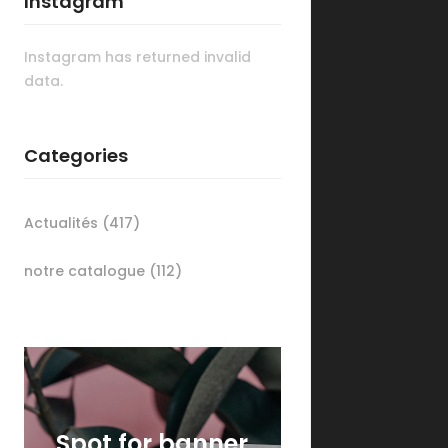
Instagram
Instagram has returned invalid
data.
Categories
Actualités
(417)
notre catalogue
(112)
Spot for banner