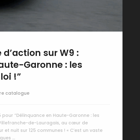
 d’action sur W9 :
aute-Garonne : les
oi !”
re catalogue
5 pour “Délinquance en Haute-Garonne : les
À Villefranche-de-Lauragais, au cœur de
ur et nuit sur 125 communes ! « C’est un vaste
iques …