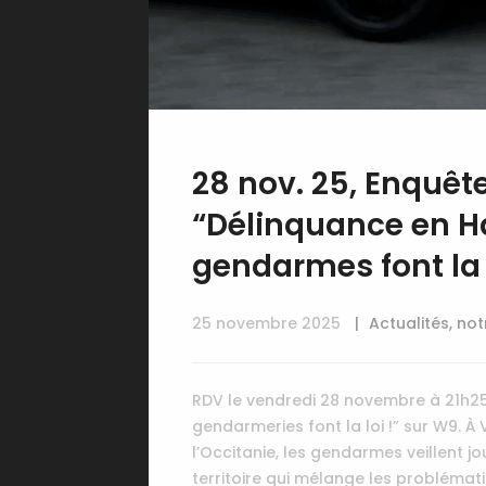
28 nov. 25, Enquête
“Délinquance en H
gendarmes font la l
25 novembre 2025
Actualités
,
not
RDV le vendredi 28 novembre à 21h2
gendarmeries font la loi !” sur W9. 
l’Occitanie, les gendarmes veillent jo
territoire qui mélange les problémat