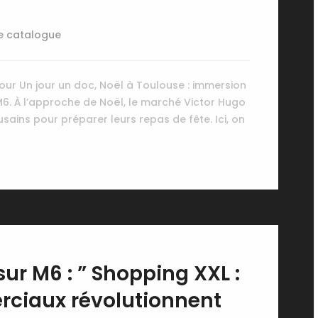
e catalogue
ur Un jour un doc, Noël à Toulouse : immersion
. À l’approche de Noël, le marché Victor Hugo
sains pour préparer leurs repas de fête. Ici, on
sur M6 : ” Shopping XXL :
rciaux révolutionnent