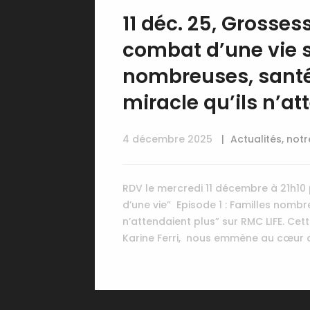
11 déc. 25, Grosses
combat d’une vie s
nombreuses, santés 
miracle qu’ils n’at
4 décembre 2025
Actualités
,
notr
RDV le mercredi 11 décembre à 21h10
d’une vie” Episode 1 : Familles nombre
n’attendaient plus” sur RMC LIFE. Ce
Karine Ferri, nous emmène au cœur 