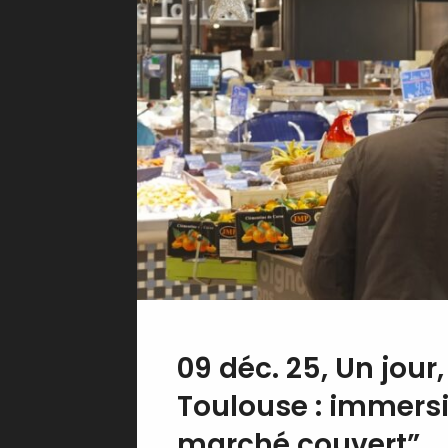
09 déc. 25, Un jour
Toulouse : immer
marché couvert”