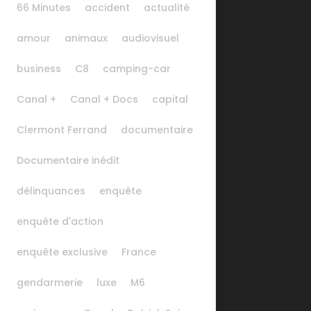
66 Minutes
accident
actualité
amour
animaux
audiovisuel
business
C8
camping-car
Canal +
Canal + Docs
capital
Clermont Ferrand
documentaire
Documentaire inédit
délinquances
enquête
enquête d'action
enquête exclusive
France
gendarmerie
luxe
M6