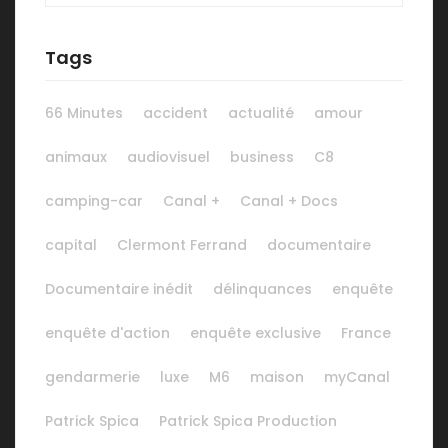
Tags
66 Minutes
accident
actualité
amour
animaux
audiovisuel
business
C8
camping-car
Canal +
Canal + Docs
capital
Clermont Ferrand
documentaire
Documentaire inédit
délinquances
enquête
enquête d'action
enquête exclusive
France
gendarmerie
luxe
M6
maison
myCanal
Patrick Spica
Patrick Spica Production