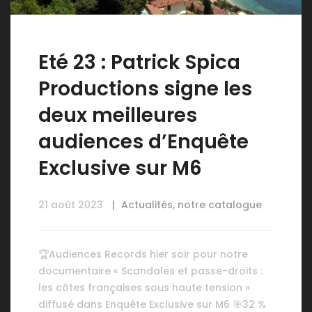
Eté 23 : Patrick Spica
Productions signe les
deux meilleures
audiences d’Enquête
Exclusive sur M6
21 août 2023
Actualités
,
notre catalogue
🏆Audiences Records hier soir pour notre
documentaire « Scandales et passe-droits :
les côtes françaises sous haute tension »
diffusé dans Enquête Exclusive sur M6 🎯32 %