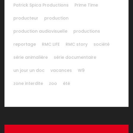
Patrick Spica Productions
Prime Time
producteur
production
production audiovisuelle
productions
reportage
RMC LIFE
RMC story
société
série animalière
série documentaire
un jour un doc
vacances
W9
zone interdite
zoo
été