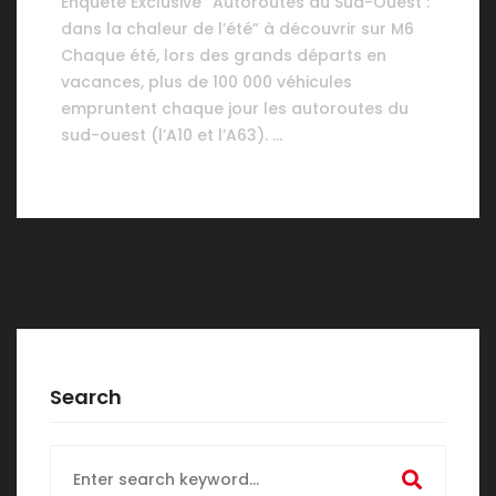
Enquête Exclusive “Autoroutes du Sud-Ouest :
dans la chaleur de l’été” à découvrir sur M6
Chaque été, lors des grands départs en
vacances, plus de 100 000 véhicules
empruntent chaque jour les autoroutes du
sud-ouest (l’A10 et l’A63). …
Search
Search
for: