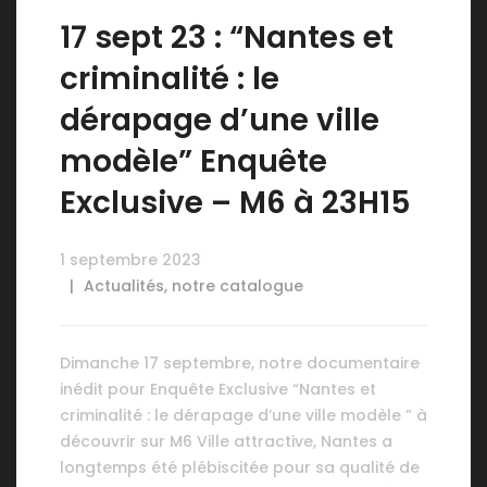
17 sept 23 : “Nantes et
criminalité : le
dérapage d’une ville
modèle” Enquête
Exclusive – M6 à 23H15
1 septembre 2023
Actualités
,
notre catalogue
Dimanche 17 septembre, notre documentaire
inédit pour Enquête Exclusive “Nantes et
criminalité : le dérapage d’une ville modèle ” à
découvrir sur M6 Ville attractive, Nantes a
longtemps été plébiscitée pour sa qualité de