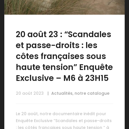
20 août 23 : “Scandales
et passe-droits : les
côtes françaises sous
haute tension” Enquête
Exclusive – M6 à 23H15
20 août 2023
Actualités
,
notre catalogue
Le 20 août, notre documentaire inédit pour
Enquête Exclusive “Scandales et passe-droits
: les côtés françaises sous haute tension ” à