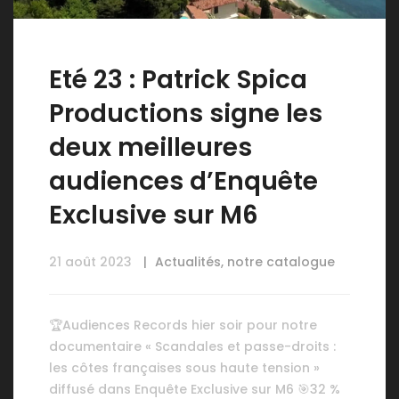
Eté 23 : Patrick Spica
Productions signe les
deux meilleures
audiences d’Enquête
Exclusive sur M6
21 août 2023
Actualités
,
notre catalogue
🏆Audiences Records hier soir pour notre
documentaire « Scandales et passe-droits :
les côtes françaises sous haute tension »
diffusé dans Enquête Exclusive sur M6 🎯32 %