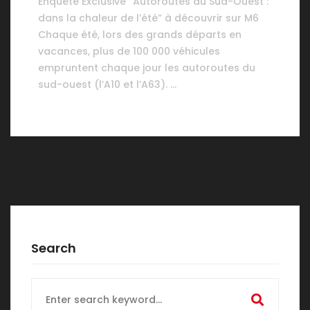
Enquête Exclusive “Autoroutes du Sud-Ouest :
dans la chaleur de l’été” à découvrir sur M6
Chaque été, lors des grands départs en
vacances, plus de 100 000 véhicules
empruntent chaque jour les autoroutes du
sud-ouest (l’A10 et l’A63). …
Search
Search
for: