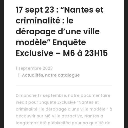
17 sept 23 : “Nantes et
criminalité : le
dérapage d’une ville
modèle” Enquête
Exclusive – M6 à 23H15
1 septembre 2023
Actualités
,
notre catalogue
Dimanche 17 septembre, notre documentaire
inédit pour Enquête Exclusive “Nantes et
criminalité : le dérapage d’une ville modèle ” à
découvrir sur M6 Ville attractive, Nantes a
longtemps été plébiscitée pour sa qualité de