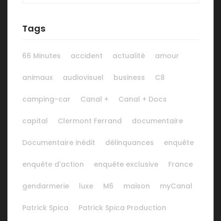
Tags
66 Minutes
accident
actualité
amour
animaux
audiovisuel
business
C8
camping-car
Canal +
Canal + Docs
capital
Clermont Ferrand
documentaire
Documentaire inédit
délinquances
enquête
enquête d'action
enquête exclusive
France
gendarmerie
luxe
M6
maison
myCanal
Patrick Spica
Patrick Spica Production