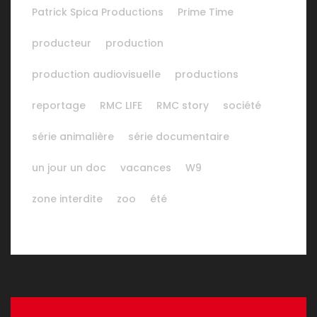
Patrick Spica Productions
Prime Time
producteur
production
production audiovisuelle
productions
reportage
RMC LIFE
RMC story
société
série animalière
série documentaire
un jour un doc
vacances
W9
zone interdite
zoo
été