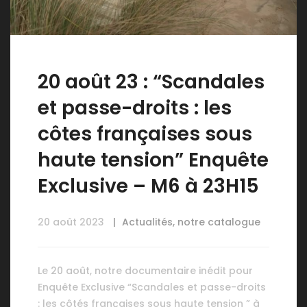
20 août 23 : “Scandales
et passe-droits : les
côtes françaises sous
haute tension” Enquête
Exclusive – M6 à 23H15
20 août 2023
Actualités
,
notre catalogue
Le 20 août, notre documentaire inédit pour
Enquête Exclusive “Scandales et passe-droits
: les côtés françaises sous haute tension ” à