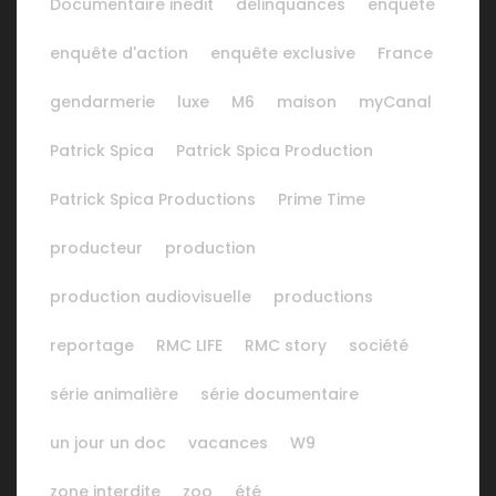
Documentaire inédit
délinquances
enquête
enquête d'action
enquête exclusive
France
gendarmerie
luxe
M6
maison
myCanal
Patrick Spica
Patrick Spica Production
Patrick Spica Productions
Prime Time
producteur
production
production audiovisuelle
productions
reportage
RMC LIFE
RMC story
société
série animalière
série documentaire
un jour un doc
vacances
W9
zone interdite
zoo
été