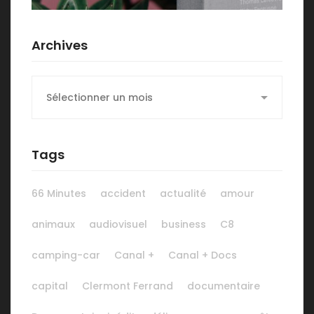
Archives
Archives
Tags
66 Minutes
accident
actualité
amour
animaux
audiovisuel
business
C8
camping-car
Canal +
Canal + Docs
capital
Clermont Ferrand
documentaire