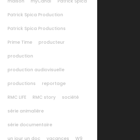
maison
myCanal
Patrick Spica
Patrick Spica Production
Patrick Spica Productions
Prime Time
producteur
production
production audiovisuelle
productions
reportage
RMC LIFE
RMC story
société
série animalière
série documentaire
un jour un doc
vacances
W9