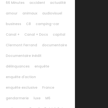
66 Minutes
accident
actualité
amour
animaux
audiovisuel
business
C8
camping-car
Canal +
Canal + Docs
capital
Clermont Ferrand
documentaire
Documentaire inédit
délinquances
enquête
enquête d'action
enquête exclusive
France
gendarmerie
luxe
M6