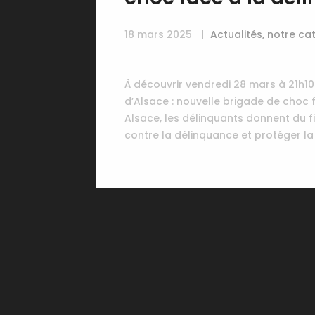
18 mars 2025
Actualités
,
notre ca
À découvrir vendredi 28 mars à 21h
d’Alsace : nouvelle brigade de choc 
Alsace, les délinquants donnent du f
contre la délinquance et protéger la