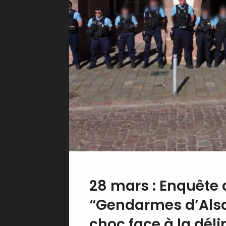
28 mars : Enquête 
“Gendarmes d’Alsa
choc face à la dél