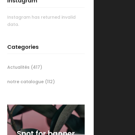
Instagram
Instagram has returned invalid
data.
Categories
Actualités
(417)
notre catalogue
(112)
Spot for banner