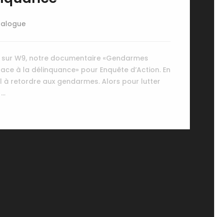
talogue
10 sur W9, notre documentaire «Gendarmes
face à la délinquance» pour Enquête d’Action. En
il à retordre aux gendarmes. Alors pour lutter
 …