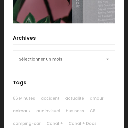
Archives
Archives
Tags
66 Minutes
accident
actualité
amour
animaux
audiovisuel
business
C8
camping-car
Canal +
Canal + Docs