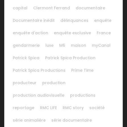
capital
Clermont Ferrand
documentaire
Documentaire inédit
délinquances
enquête
enquête d'action
enquête exclusive
France
gendarmerie
luxe
M6
maison
myCanal
Patrick Spica
Patrick Spica Production
Patrick Spica Productions
Prime Time
producteur
production
production audiovisuelle
productions
reportage
RMC LIFE
RMC story
société
série animalière
série documentaire