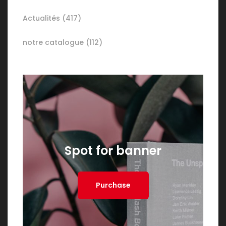
Actualités
(417)
notre catalogue
(112)
Spot for banner
Purchase