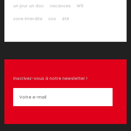
un jour un doc
vacances
W9
zone interdite
zoo
été
Inscrivez-vous à notre newsletter !