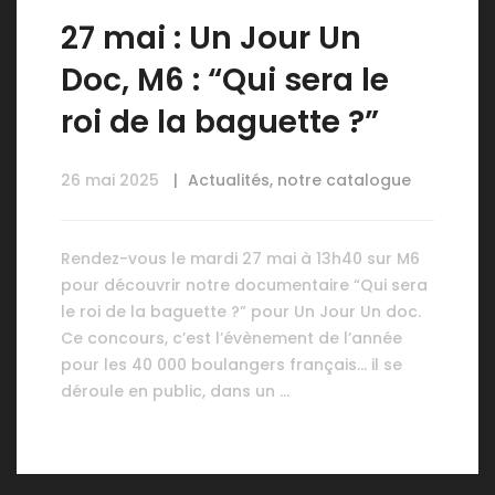
27 mai : Un Jour Un
Doc, M6 : “Qui sera le
roi de la baguette ?”
26 mai 2025
Actualités
,
notre catalogue
Rendez-vous le mardi 27 mai à 13h40 sur M6
pour découvrir notre documentaire “Qui sera
le roi de la baguette ?” pour Un Jour Un doc.
Ce concours, c’est l’évènement de l’année
pour les 40 000 boulangers français… il se
déroule en public, dans un …