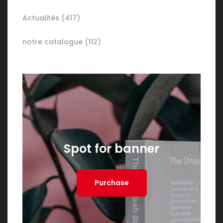
Actualités
(417)
notre catalogue
(112)
Spot for banner
Purchase