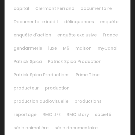
capital
Clermont Ferrand
documentaire
Documentaire inédit
délinquances
enquête
enquête d'action
enquête exclusive
France
gendarmerie
luxe
M6
maison
myCanal
Patrick Spica
Patrick Spica Production
Patrick Spica Productions
Prime Time
producteur
production
production audiovisuelle
productions
reportage
RMC LIFE
RMC story
société
série animalière
série documentaire