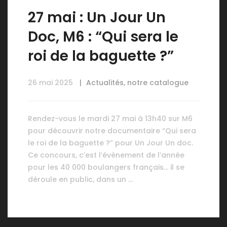
27 mai : Un Jour Un
Doc, M6 : “Qui sera le
roi de la baguette ?”
26 mai 2025
Actualités
,
notre catalogue
Rendez-vous le mardi 27 mai à 13h40 sur M6
pour découvrir notre documentaire “Qui sera
le roi de la baguette ?” pour Un Jour Un doc.
Ce concours, c’est l’évènement de l’année
pour les 40 000 boulangers français… il se
déroule en public, dans un …