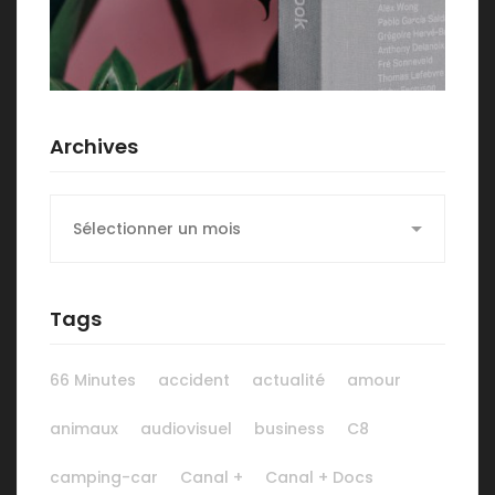
Archives
Archives
Tags
66 Minutes
accident
actualité
amour
animaux
audiovisuel
business
C8
camping-car
Canal +
Canal + Docs