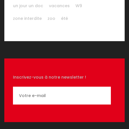
un jour un doc
vacances
W9
zone interdite
zoo
été
Inscrivez-vous à notre newsletter !