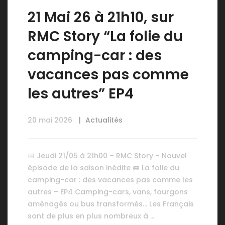
21 Mai 26 à 21h10, sur
RMC Story “La folie du
camping-car : des
vacances pas comme
les autres” EP4
20 mai 2026
Actualités
📅 Jeudi 21/05 à 21h00 – RMC Story – Nouvel
épisode de la saison inédite 🚐 La folie du
camping-car : des vacances pas comme les
autres – EP4 Camping-cars, vans, fourgons
aménagés ou bus transformés… Les Français
sont de plus en plus nombreux à …