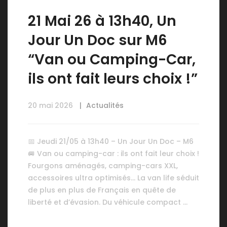
21 Mai 26 à 13h40, Un
Jour Un Doc sur M6
“Van ou Camping-Car,
ils ont fait leurs choix !”
20 mai 2026
Actualités
📅 Jeudi 21/05 à 13h40 – Un Jour Un Doc – M6
🚐 Van ou camping-car : ils ont fait leur choix !
Fourgons aménagés, camping-cars XXL,
accessoires ultra optimisés… La van life séduit
de plus en plus de Français en quête de
liberté et d’évasion. Du véhicule compact …