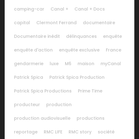
camping-car
Canal +
Canal + Docs
capital
Clermont Ferrand
documentaire
Documentaire inédit
délinquances
enquête
enquête d'action
enquête exclusive
France
gendarmerie
luxe
M6
maison
myCanal
Patrick Spica
Patrick Spica Production
Patrick Spica Productions
Prime Time
producteur
production
production audiovisuelle
productions
reportage
RMC LIFE
RMC story
société