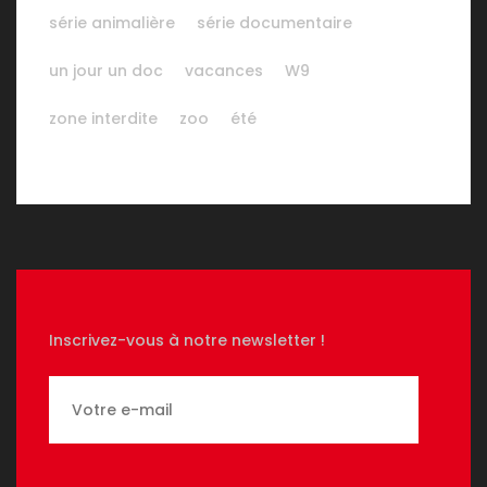
série animalière
série documentaire
un jour un doc
vacances
W9
zone interdite
zoo
été
Inscrivez-vous à notre newsletter !