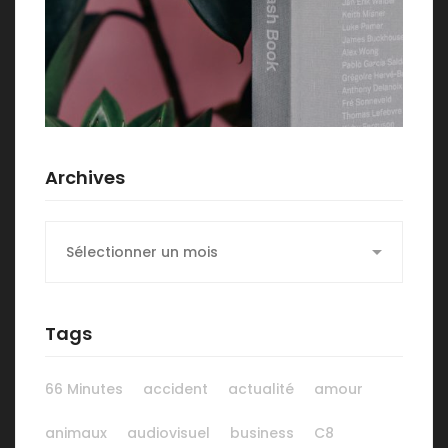
Archives
Archives
Tags
66 Minutes
accident
actualité
amour
animaux
audiovisuel
business
C8