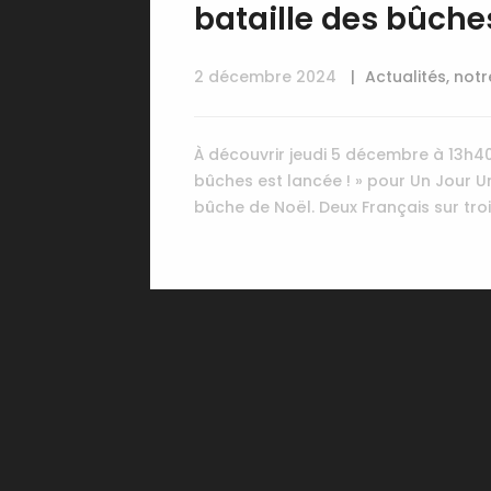
bataille des bûches
2 décembre 2024
Actualités
,
notr
À découvrir jeudi 5 décembre à 13h40
bûches est lancée ! » pour Un Jour Un 
bûche de Noël. Deux Français sur tro