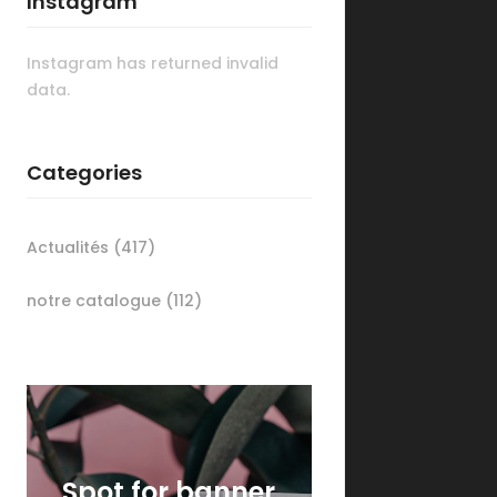
Instagram
Instagram has returned invalid
data.
Categories
Actualités
(417)
notre catalogue
(112)
Spot for banner