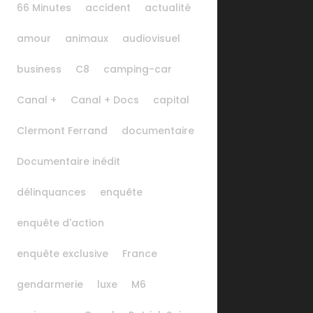
66 Minutes
accident
actualité
amour
animaux
audiovisuel
business
C8
camping-car
Canal +
Canal + Docs
capital
Clermont Ferrand
documentaire
Documentaire inédit
délinquances
enquête
enquête d'action
enquête exclusive
France
gendarmerie
luxe
M6