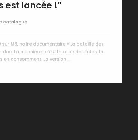
 est lancée !”
e catalogue
 sur M6, notre documentaire « La bataille des
doc. La pionnière : c’est la reine des fêtes, la
is en consomment. La version …