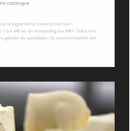
tre catalogue
us le signe de la conso pour nos
c » sur M6 et en streaming sur M6+. Dans nos
nos gestes du quotidien… la consommation est