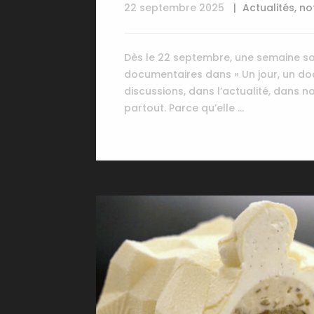
22 septembre 2025
Actualités
,
no
Dès le 22 septembre, une semaine so
documentaires dans « Un jour, un do
discussions, dans l’actualité, dans 
partout. Parce qu’elle …