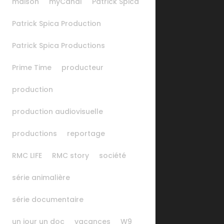
maison
myCanal
Patrick Spica
Patrick Spica Production
Patrick Spica Productions
Prime Time
producteur
production
production audiovisuelle
productions
reportage
RMC LIFE
RMC story
société
série animalière
série documentaire
un jour un doc
vacances
W9