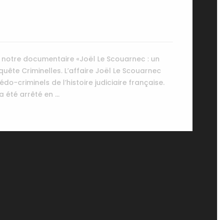
, notre documentaire «Joël Le Scouarnec : un
ête Criminelles. L’affaire Joël Le Scouarnec
o-criminels de l’histoire judiciaire française.
a été arrêté en …