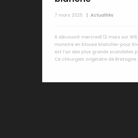
7 mars 2025
Actualités
À découvrir mercredi 12 mars sur W9
monstre en blouse blanche» pour Enqu
est l’un des plus grands scandales péd
Ce chirurgien originaire de Bretagne 