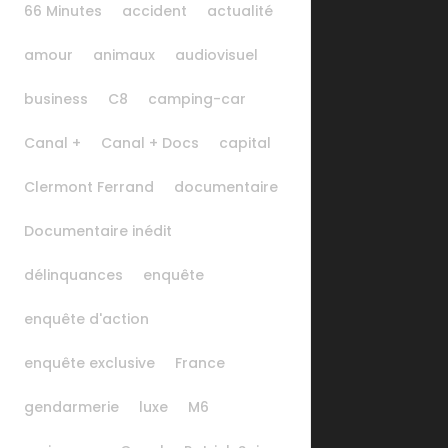
66 Minutes
accident
actualité
amour
animaux
audiovisuel
business
C8
camping-car
Canal +
Canal + Docs
capital
Clermont Ferrand
documentaire
Documentaire inédit
délinquances
enquête
enquête d'action
enquête exclusive
France
gendarmerie
luxe
M6