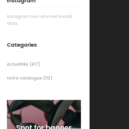
Instagram
Instagram has returned invalid
data.
Categories
Actualités
(417)
notre catalogue
(112)
Spot for banner