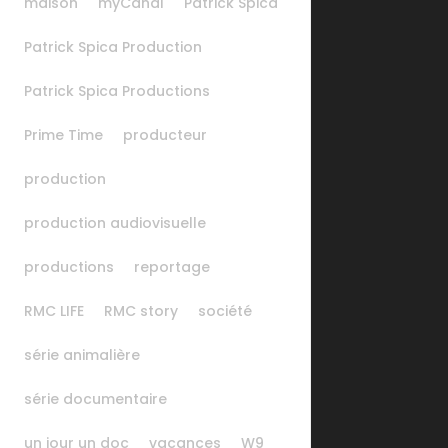
maison
myCanal
Patrick Spica
Patrick Spica Production
Patrick Spica Productions
Prime Time
producteur
production
production audiovisuelle
productions
reportage
RMC LIFE
RMC story
société
série animalière
série documentaire
un jour un doc
vacances
W9