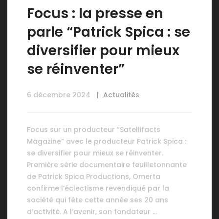
Focus : la presse en
parle “Patrick Spica : se
diversifier pour mieux
se réinventer”
6 décembre 2024
Actualités
Focus sur un producteur “Satellifacts
Magazine“ avec le producteur Patrick Spica :
se diversifier pour mieux se réinventer.
Première série documentaire feuilletonnante
de Patrick Spica Productions, Omerta
confirme l’éclectisme revendiqué par la
société qui fête cette année ses 20 ans
d’activité. A l’avenir, son fondateur …