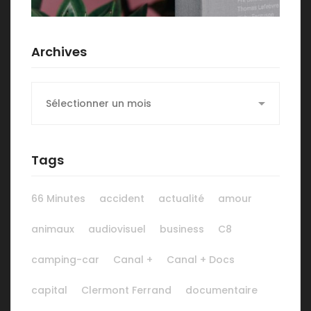
Archives
Archives
Tags
66 Minutes
accident
actualité
amour
animaux
audiovisuel
business
C8
camping-car
Canal +
Canal + Docs
capital
Clermont Ferrand
documentaire