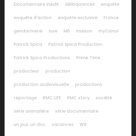
Documentaire inédit
délinquances
enquête
enquête d'action
enquête exclusive
France
gendarmerie
luxe
M6
maison
myCanal
Patrick Spica
Patrick Spica Production
Patrick Spica Productions
Prime Time
producteur
production
production audiovisuelle
productions
reportage
RMC LIFE
RMC story
société
série animalière
série documentaire
un jour un doc
vacances
W9