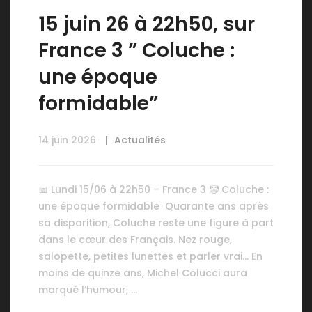
15 juin 26 à 22h50, sur
France 3 ” Coluche :
une époque
formidable”
14 juin 2026
Actualités
📅 Lundi 15/06 à 22h50 – France 3 🤡 Coluche :
une époque formidable Quarante ans après
sa disparition, Coluche reste une figure à part
dans le cœur des Français. Nez rouge,
salopette, petites lunettes et parler vrai… En
moins de quinze ans, Michel Colucci aura
marqué l’humour, …