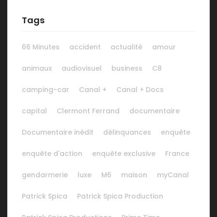
Tags
66 Minutes
accident
actualité
amour
animaux
audiovisuel
business
C8
camping-car
Canal +
Canal + Docs
capital
Clermont Ferrand
documentaire
Documentaire inédit
délinquances
enquête
enquête d'action
enquête exclusive
France
gendarmerie
luxe
M6
maison
myCanal
Patrick Spica
Patrick Spica Production