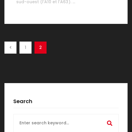
sud-ouest (l’A10 et l’A63). …
1
2
Search
Search
for: