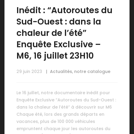
Inédit : “Autoroutes du
Sud-Ouest : dans la
chaleur de l’été”
Enquête Exclusive –
M6, 16 juillet 23H10
29 juin 2023
Actualités
,
notre catalogue
Le 16 juillet, notre documentaire inédit pour
Enquête Exclusive “Autoroutes du Sud-Ouest :
dans la chaleur de l’été” à découvrir sur M6
Chaque été, lors des grands départs en
vacances, plus de 100 000 véhicules
empruntent chaque jour les autoroutes du