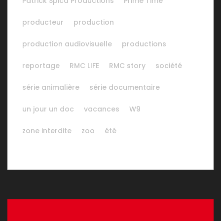
Patrick Spica Productions
Prime Time
producteur
production
production audiovisuelle
productions
reportage
RMC LIFE
RMC story
société
série animalière
série documentaire
un jour un doc
vacances
W9
zone interdite
zoo
été