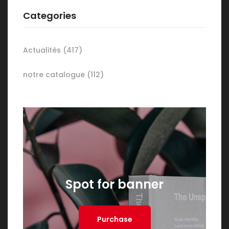
Categories
Actualités
(417)
notre catalogue
(112)
Spot for banner
Purchase