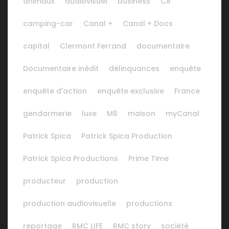
animaux
audiovisuel
business
C8
camping-car
Canal +
Canal + Docs
capital
Clermont Ferrand
documentaire
Documentaire inédit
délinquances
enquête
enquête d'action
enquête exclusive
France
gendarmerie
luxe
M6
maison
myCanal
Patrick Spica
Patrick Spica Production
Patrick Spica Productions
Prime Time
producteur
production
production audiovisuelle
productions
reportage
RMC LIFE
RMC story
société