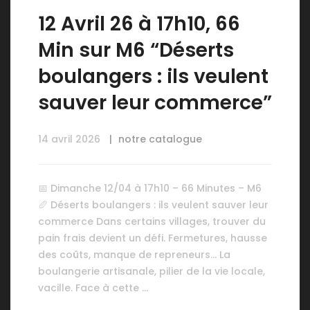
12 Avril 26 à 17h10, 66
Min sur M6 “Déserts
boulangers : ils veulent
sauver leur commerce”
14 avril 2026
notre catalogue
📅 Dimanche 12/04 à 17h10 – 66 Minutes – M6
🥖 Déserts boulangers : ils veulent sauver leur
commerce Dans certains villages, trouver du
pain frais devient un défi. Fermetures, hausse
des coûts, manque de repreneurs… La
boulangerie artisanale, pilier de la vie locale,
vacille. Face à cette …