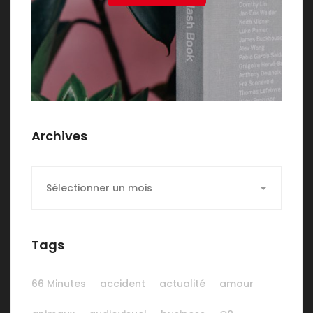
Archives
Archives
Tags
66 Minutes
accident
actualité
amour