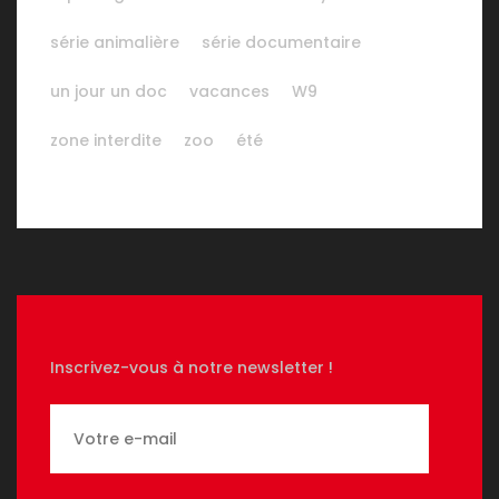
série animalière
série documentaire
un jour un doc
vacances
W9
zone interdite
zoo
été
Inscrivez-vous à notre newsletter !