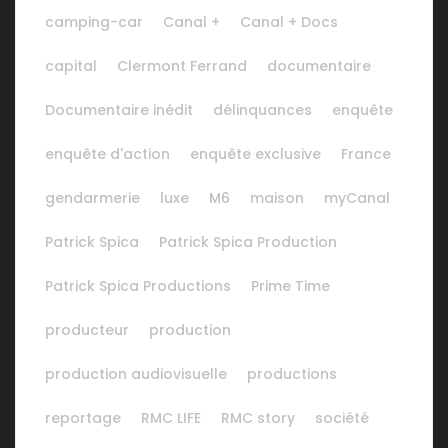
camping-car
Canal +
Canal + Docs
capital
Clermont Ferrand
documentaire
Documentaire inédit
délinquances
enquête
enquête d'action
enquête exclusive
France
gendarmerie
luxe
M6
maison
myCanal
Patrick Spica
Patrick Spica Production
Patrick Spica Productions
Prime Time
producteur
production
production audiovisuelle
productions
reportage
RMC LIFE
RMC story
société