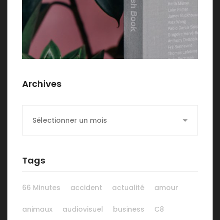
Archives
Archives
Tags
66 Minutes
accident
actualité
amour
animaux
audiovisuel
business
C8