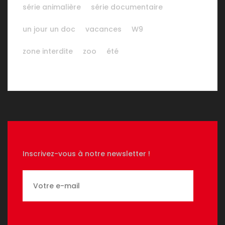
série animalière
série documentaire
un jour un doc
vacances
W9
zone interdite
zoo
été
Inscrivez-vous à notre newsletter !