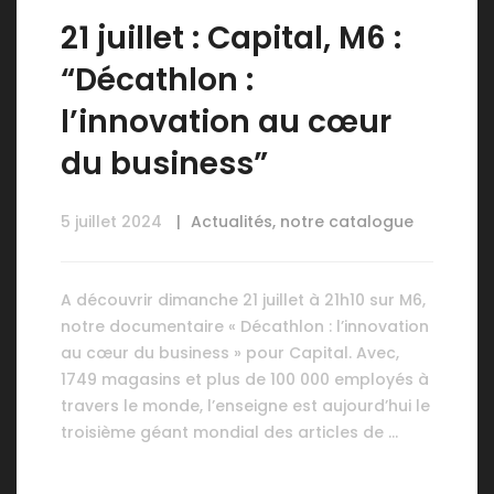
21 juillet : Capital, M6 :
“Décathlon :
l’innovation au cœur
du business”
5 juillet 2024
Actualités
,
notre catalogue
A découvrir dimanche 21 juillet à 21h10 sur M6,
notre documentaire « Décathlon : l’innovation
au cœur du business » pour Capital. Avec,
1749 magasins et plus de 100 000 employés à
travers le monde, l’enseigne est aujourd’hui le
troisième géant mondial des articles de …