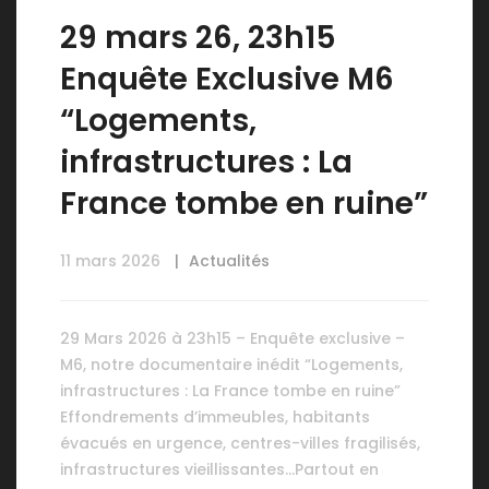
29 mars 26, 23h15
Enquête Exclusive M6
“Logements,
infrastructures : La
France tombe en ruine”
11 mars 2026
Actualités
29 Mars 2026 à 23h15 – Enquête exclusive –
M6, notre documentaire inédit “Logements,
infrastructures : La France tombe en ruine”
Effondrements d’immeubles, habitants
évacués en urgence, centres-villes fragilisés,
infrastructures vieillissantes…Partout en