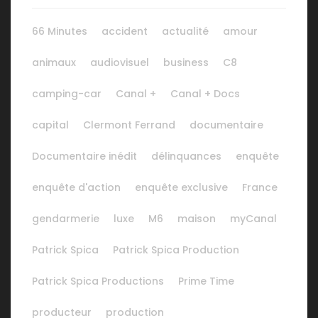
66 Minutes
accident
actualité
amour
animaux
audiovisuel
business
C8
camping-car
Canal +
Canal + Docs
capital
Clermont Ferrand
documentaire
Documentaire inédit
délinquances
enquête
enquête d'action
enquête exclusive
France
gendarmerie
luxe
M6
maison
myCanal
Patrick Spica
Patrick Spica Production
Patrick Spica Productions
Prime Time
producteur
production