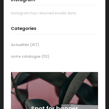
Instagram has returned invalid data.
Categories
Actualités
(417)
notre catalogue
(112)
Spot for banner