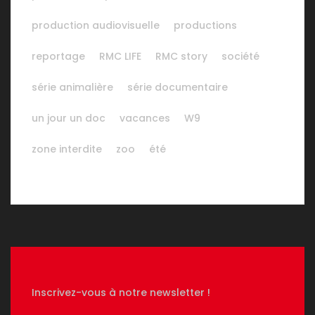
production audiovisuelle
productions
reportage
RMC LIFE
RMC story
société
série animalière
série documentaire
un jour un doc
vacances
W9
zone interdite
zoo
été
Inscrivez-vous à notre newsletter !