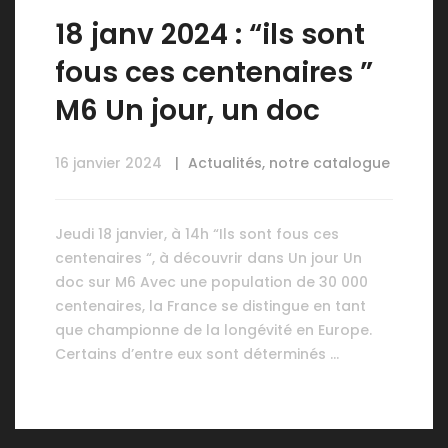
18 janv 2024 : “ils sont
fous ces centenaires ”
M6 Un jour, un doc
16 janvier 2024
Actualités
,
notre catalogue
Jeudi 18 janvier, à 14h “Ils sont fous ces
centenaires “, à découvrir dans Un jour Un
doc sur M6 Avec une population de 30 000
centenaires, la France se distingue en tant
que championne de la longévité en Europe.
Certains d’entre eux sont déterminés …