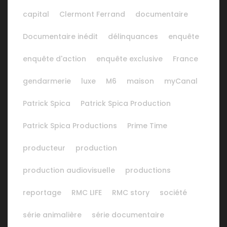
capital
Clermont Ferrand
documentaire
Documentaire inédit
délinquances
enquête
enquête d'action
enquête exclusive
France
gendarmerie
luxe
M6
maison
myCanal
Patrick Spica
Patrick Spica Production
Patrick Spica Productions
Prime Time
producteur
production
production audiovisuelle
productions
reportage
RMC LIFE
RMC story
société
série animalière
série documentaire