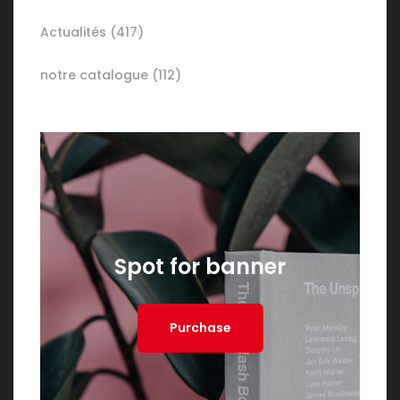
Actualités
(417)
notre catalogue
(112)
Spot for banner
Purchase