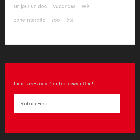
un jour un doc
vacances
W9
zone interdite
zoo
été
Inscrivez-vous à notre newsletter !