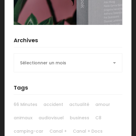
Archives
Archives
Tags
66 Minutes
accident
actualité
amour
animaux
audiovisuel
business
C8
camping-car
Canal +
Canal + Docs