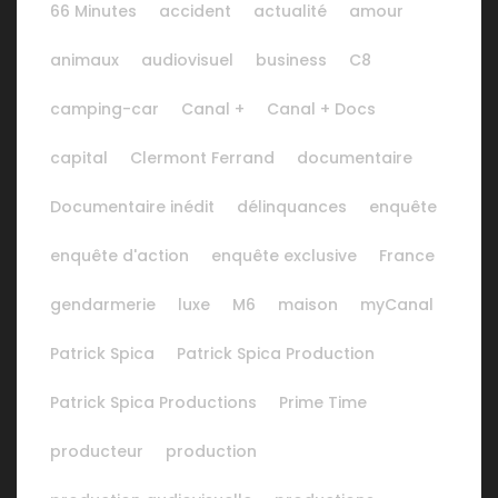
66 Minutes
accident
actualité
amour
animaux
audiovisuel
business
C8
camping-car
Canal +
Canal + Docs
capital
Clermont Ferrand
documentaire
Documentaire inédit
délinquances
enquête
enquête d'action
enquête exclusive
France
gendarmerie
luxe
M6
maison
myCanal
Patrick Spica
Patrick Spica Production
Patrick Spica Productions
Prime Time
producteur
production