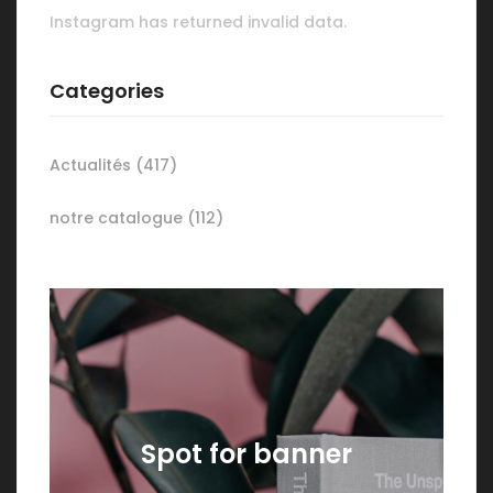
Instagram has returned invalid data.
Categories
Actualités
(417)
notre catalogue
(112)
Spot for banner