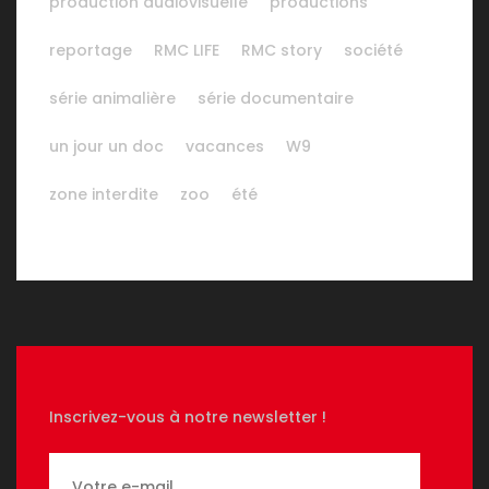
production audiovisuelle
productions
reportage
RMC LIFE
RMC story
société
série animalière
série documentaire
un jour un doc
vacances
W9
zone interdite
zoo
été
Inscrivez-vous à notre newsletter !