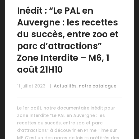
Inédit : “Le PAL en
Auvergne : les recettes
du succès, entre zoo et
parc d’attractions”
Zone Interdite – M6, 1
août 21H10
11 juillet 2023
Actualités
,
notre catalogue
Le 1er août, notre documentaire inédit pour
Zone Interdite “Le PAL en Auvergne : les
recettes du succès, entre zoo et parc
d’attractions” à découvrir en Prime Time sur
M6 C’est un des parcs de loisirs préférés des