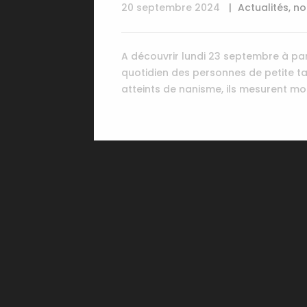
20 septembre 2024
Actualités
,
no
A découvrir lundi 23 septembre à par
quotidien des personnes de petite tai
atteints de nanisme, ils mesurent moi