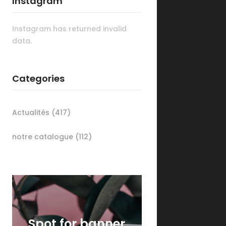
Instagram
Instagram has returned invalid
data.
Categories
Actualités
(417)
notre catalogue
(112)
Spot for banner