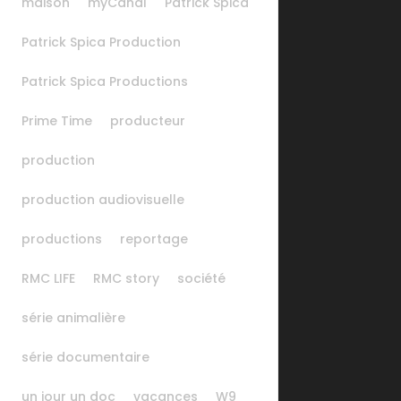
maison
myCanal
Patrick Spica
Patrick Spica Production
Patrick Spica Productions
Prime Time
producteur
production
production audiovisuelle
productions
reportage
RMC LIFE
RMC story
société
série animalière
série documentaire
un jour un doc
vacances
W9