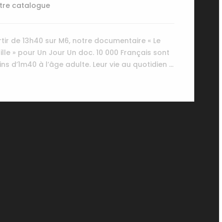
tre catalogue
tir de 13h40 sur M6, notre documentaire « Le
lle » pour Un Jour Un doc. 10 000 Français sont
ns d’1m40 à l’âge adulte. Leur vie au quotidien …