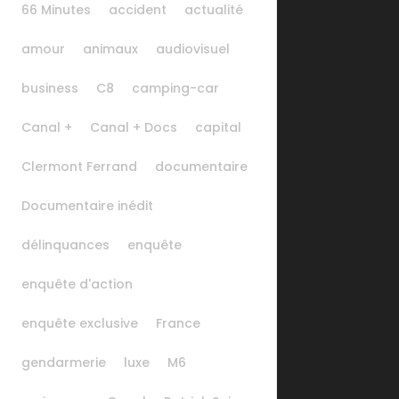
66 Minutes
accident
actualité
amour
animaux
audiovisuel
business
C8
camping-car
Canal +
Canal + Docs
capital
Clermont Ferrand
documentaire
Documentaire inédit
délinquances
enquête
enquête d'action
enquête exclusive
France
gendarmerie
luxe
M6