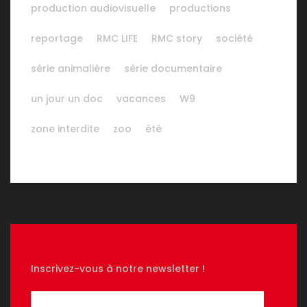
production audiovisuelle
productions
reportage
RMC LIFE
RMC story
société
série animalière
série documentaire
un jour un doc
vacances
W9
zone interdite
zoo
été
Inscrivez-vous à notre newsletter !