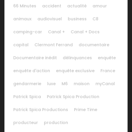
66 Minutes
accident
actualité
amour
animaux
audiovisuel
business
C8
camping-car
Canal +
Canal + Docs
capital
Clermont Ferrand
documentaire
Documentaire inédit
délinquances
enquête
enquête d'action
enquête exclusive
France
gendarmerie
luxe
M6
maison
myCanal
Patrick Spica
Patrick Spica Production
Patrick Spica Productions
Prime Time
producteur
production