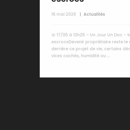
16 mai 2026
Actualités
📅 17/05 à 13h25 – Un Jour Un Doc – 
escrocsDevenir propriétaire reste le
derrière ce projet de vie, certains d
vices cachés, humidité ou …