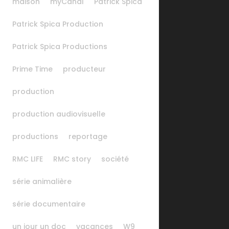
maison
myCanal
Patrick Spica
Patrick Spica Production
Patrick Spica Productions
Prime Time
producteur
production
production audiovisuelle
productions
reportage
RMC LIFE
RMC story
société
série animalière
série documentaire
un jour un doc
vacances
W9