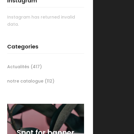
Instagram
Instagram has returned invalid
data.
Categories
Actualités
(417)
notre catalogue
(112)
Spot for banner