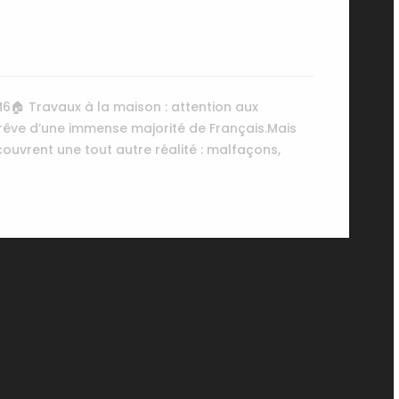
M6🏠 Travaux à la maison : attention aux
 rêve d’une immense majorité de Français.Mais
écouvrent une tout autre réalité : malfaçons,