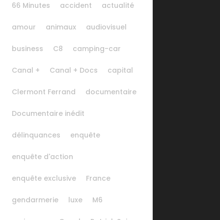
66 Minutes
accident
actualité
amour
animaux
audiovisuel
business
C8
camping-car
Canal +
Canal + Docs
capital
Clermont Ferrand
documentaire
Documentaire inédit
délinquances
enquête
enquête d'action
enquête exclusive
France
gendarmerie
luxe
M6